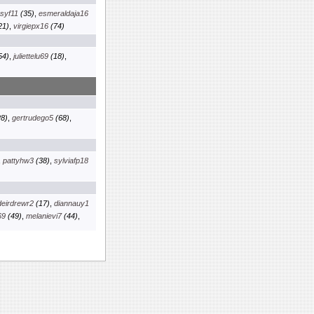
osyf11
(35)
,
esmeraldaja16
21)
,
virgiepx16
(74)
54)
,
juliettelu69
(18)
,
8)
,
gertrudego5
(68)
,
,
pattyhw3
(38)
,
sylviafp18
deirdrewr2
(17)
,
diannauy1
69
(49)
,
melanievi7
(44)
,