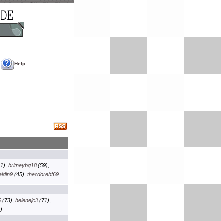
Help
1)
,
britneybq18
(59)
,
aldln9
(45)
,
theodorebf69
5
(73)
,
helenejc3
(71)
,
)